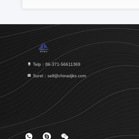
Telp：86-371-56611369
Surel：sell@chinadjks.com