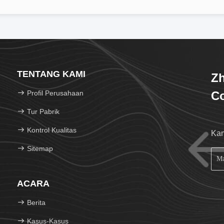
TENTANG KAMI
Zh
Profil Perusahaan
Co
Tur Pabrik
Kontrol Kualitas
Kam
Sitemap
ACARA
Berita
Kasus-Kasus