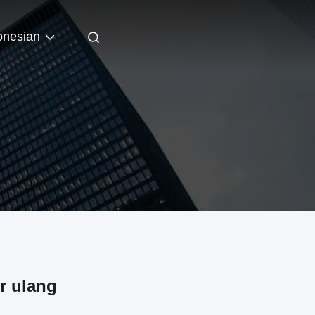
onesian
r ulang