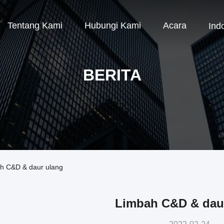
Tentang Kami
Hubungi Kami
Acara
Ind
BERITA
ah C&D & daur ulang
Limbah C&D & dau