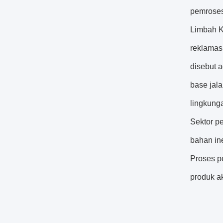
pemroses
Limbah K
reklamas
disebut 
base jala
lingkunga
Sektor p
bahan ine
Proses p
produk ak