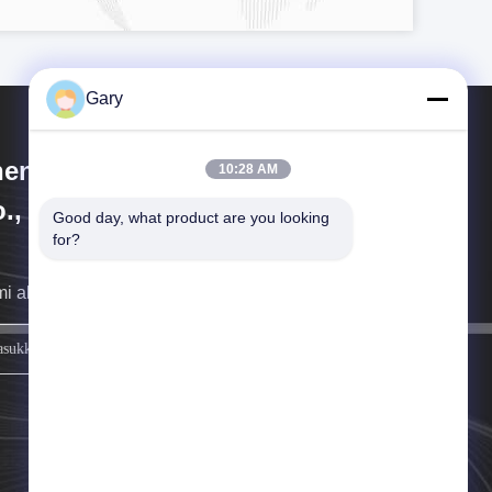
Gary
engzhou Hengyang Industrial
10:28 AM
., Ltd
Good day, what product are you looking 
for?
i akan menghubungi Anda sesegera mungkin.
mendaftar