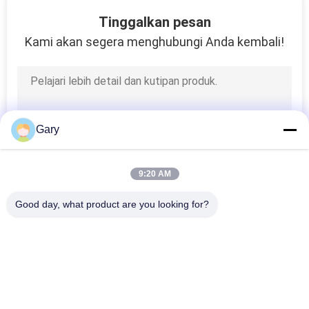
KUALITAS
Tinggalkan pesan
Kami akan segera menghubungi Anda kembali!
HUBUNGI
KAMI
BERITA
Gary
KASUS
9:20 AM
Good day, what product are you looking for?
SITEMAP
Bad Request
Semua
KEBIJAKAN
Mesin Penggilingan 
PRIVASI
Daur Ulang Debu EAF
Bubuk Mikron