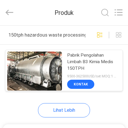
Zhengzhou
Hengyang
Industrial
Produk
Co.,
Ltd.
All
Rights
RUMAH
Reserved.
150tph hazardous waste processing plant pembuatan o
PRODUK
Pabrik Pengolahan
Limbah B3 Kimia Medis
TENTANG
150TPH
KAMI
9500-362500USD/set MOQ:1 set
KONTAK
TUR
PABRIK
Lihat Lebih
KONTROL