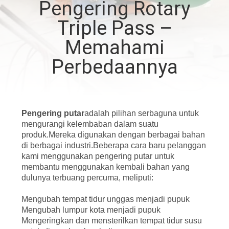
Pengering Rotary
KUALITAS
Triple Pass –
HUBUNGI
Memahami
KAMI
Perbedaannya
BERITA
Pengering putar
adalah pilihan serbaguna untuk
KASUS
mengurangi kelembaban dalam suatu
produk.Mereka digunakan dengan berbagai bahan
di berbagai industri.Beberapa cara baru pelanggan
SITEMAP
kami menggunakan pengering putar untuk
membantu menggunakan kembali bahan yang
dulunya terbuang percuma, meliputi:
KEBIJAKAN
Mengubah tempat tidur unggas menjadi pupuk
PRIVASI
Mengubah lumpur kota menjadi pupuk
Mengeringkan dan mensterilkan tempat tidur susu