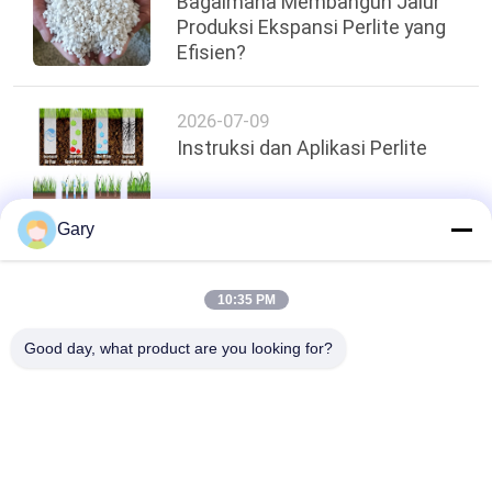
Bagaimana Membangun Jalur
Produksi Ekspansi Perlite yang
Efisien?
2026-07-09
Instruksi dan Aplikasi Perlite
Gary
Atas
10:35 PM
Good day, what product are you looking for?
Bad Request
Semua
Mesin Penggilingan 
Daur Ulang Debu EAF
Bubuk Mikron