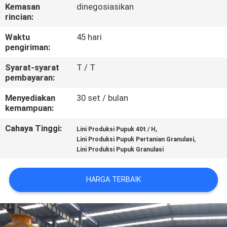
KUALITAS
Kemasan
dinegosiasikan
rincian:
HUBUNGI
Waktu
45 hari
pengiriman:
KAMI
Syarat-syarat
T / T
pembayaran:
BERITA
Menyediakan
30 set / bulan
kemampuan:
KASUS
Cahaya Tinggi:
,
Lini Produksi Pupuk 40t / H
,
Lini Produksi Pupuk Pertanian Granulasi
Lini Produksi Pupuk Granulasi
SITEMAP
HARGA TERBAIK
KEBIJAKAN
PRIVASI