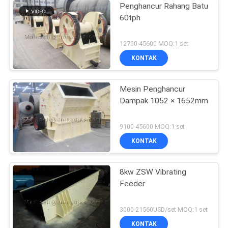
Penghancur Rahang Batu
60tph
12700-45600 MOQ:1 set
KONTAK
Mesin Penghancur
Dampak 1052 × 1652mm
9100-45600 MOQ:1 set
KONTAK
8kw ZSW Vibrating
Feeder
3000-21560USD/set MOQ:1 set
KONTAK