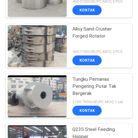
400-5100USD/PC MOQ:5 PCS
KONTAK
Alloy Sand Crusher
Forged Rotator
500-7100USD/PC MOQ:5 PCS
KONTAK
Tungku Pemanas
Pengering Putar Tak
Bergerak
2100-7900USD/PC MOQ:1 set
KONTAK
Q235 Steel Feeding
Hopper