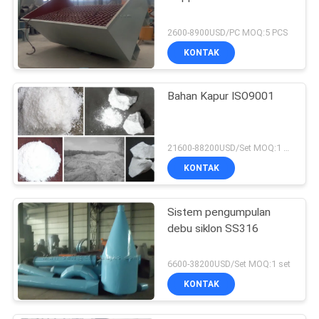
2600-8900USD/PC MOQ:5 PCS
KONTAK
Bahan Kapur ISO9001
21600-88200USD/Set MOQ:1 set
KONTAK
Sistem pengumpulan
debu siklon SS316
6600-38200USD/Set MOQ:1 set
KONTAK