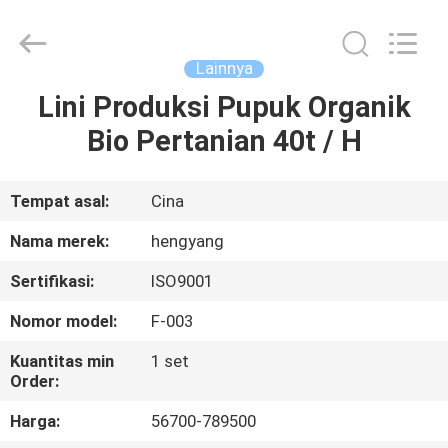
Zhengzhou
Hengyang
Industrial
Co.,
Ltd.
Lainnya
All
Rights
Lini Produksi Pupuk Organik
RUMAH
Reserved.
Bio Pertanian 40t / H
PRODUK
Tempat asal:
Cina
TENTANG
Nama merek:
hengyang
KAMI
Sertifikasi:
ISO9001
Nomor model:
F-003
TUR
PABRIK
Kuantitas min
1 set
Order:
Harga:
56700-789500
KONTROL