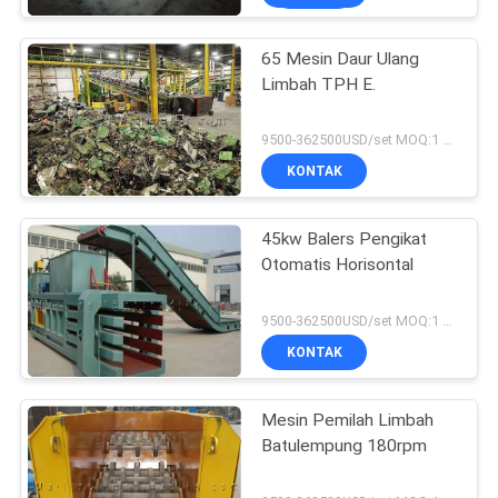
65 Mesin Daur Ulang
Limbah TPH E.
9500-362500USD/set MOQ:1 set
KONTAK
45kw Balers Pengikat
Otomatis Horisontal
9500-362500USD/set MOQ:1 set
KONTAK
Mesin Pemilah Limbah
Batulempung 180rpm