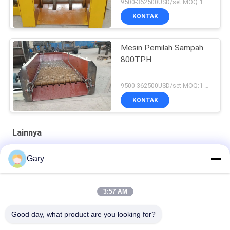
9500-362500USD/set MOQ:1 set
KONTAK
Mesin Pemilah Sampah
800TPH
9500-362500USD/set MOQ:1 set
KONTAK
Lainnya
50CBM 2.8M Diameter 8.4M Panjang Tangki Tekanan Tinggi
Gary
20TPH 45% Granularity 0.35mm Dewatering Vibrating Screen
3:57 AM
23r / min 900 × 1800mm Jenis Horizontal 90% Alumina Liner
Ball Mill
Good day, what product are you looking for?