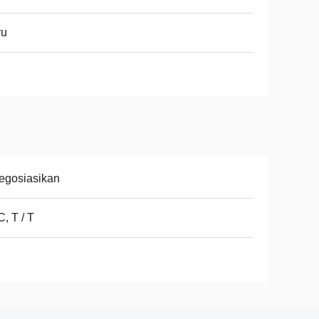
ru
egosiasikan
C, T / T