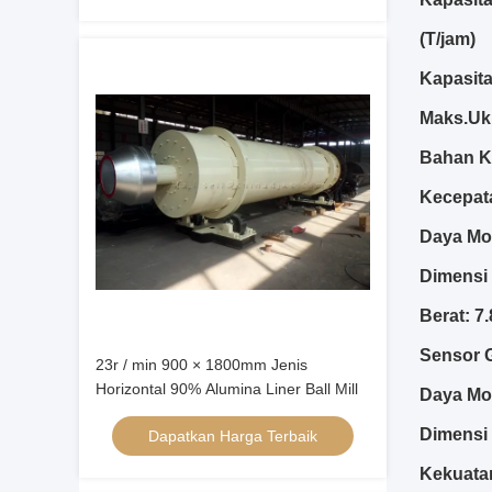
(T/jam)
Kapasita
Maks.Uk
Bahan K
Kecepata
Daya Mo
Dimensi
Berat: 7.
Sensor G
23r / min 900 × 1800mm Jenis
Horizontal 90% Alumina Liner Ball Mill
Daya Mot
Dimensi 
Dapatkan Harga Terbaik
Kekuata