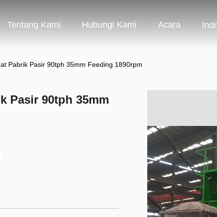
Tentang Kami
Hubungi Kami
Acara
Ind
at Pabrik Pasir 90tph 35mm Feeding 1890rpm
k Pasir 90tph 35mm