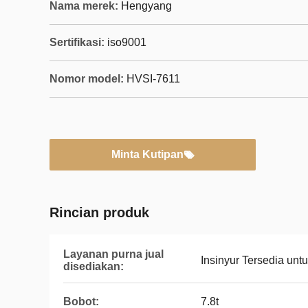
Nama merek:
Hengyang
Sertifikasi:
iso9001
Nomor model:
HVSI-7611
Minta Kutipan
Rincian produk
Layanan purna jual
Insinyur Tersedia unt
disediakan:
Bobot:
7.8t