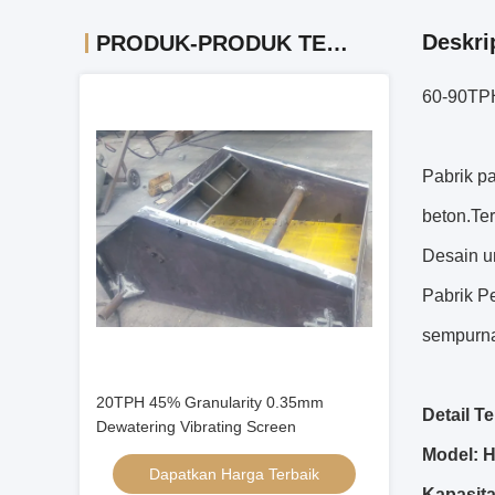
Deskri
PRODUK-PRODUK TERKAIT
60-90TPH
Pabrik p
beton.Ter
Desain u
Pabrik P
sempurna
20TPH 45% Granularity 0.35mm
Detail Te
Dewatering Vibrating Screen
Model: 
Dapatkan Harga Terbaik
Kapasita