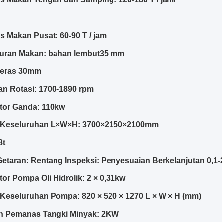
s Makan Pusat: 60-90 T / jam
uran Makan: bahan lembut35 mm
eras 30mm
n Rotasi: 1700-1890 rpm
tor Ganda: 110kw
 Keseluruhan L×W×H: 3700×2150×2100mm
8t
etaran: Rentang Inspeksi: Penyesuaian Berkelanjutan 0,1-
or Pompa Oli Hidrolik: 2 × 0,31kw
Keseluruhan Pompa: 820 × 520 × 1270 L × W × H (mm)
n Pemanas Tangki Minyak: 2KW