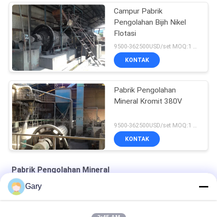
Campur Pabrik
Pengolahan Bijih Nikel
Flotasi
9500-362500USD/set MOQ:1 set
KONTAK
Pabrik Pengolahan
Mineral Kromit 380V
9500-362500USD/set MOQ:1 set
KONTAK
Pabrik Pengolahan Mineral
Gary
Keramik Struktural Zirconia
Peralatan Klasifikasi Klasifikasi-Superfine Turbin