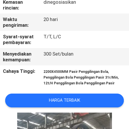
Kemasan
dinegosiasikan
KUALITAS
rincian:
Waktu
20 hari
HUBUNGI
pengiriman:
KAMI
Syarat-syarat
T/T, L/C
pembayaran:
BERITA
Menyediakan
300 Set/bulan
kemampuan:
KASUS
Cahaya Tinggi:
,
2200X4500MM Pasir Penggilingan Bola
,
Penggilingan Bola Penggilingan Pasir 31r/Min
12t/H Penggilingan Bola Penggilingan Pasir
SITEMAP
HARGA TERBAIK
KEBIJAKAN
PRIVASI