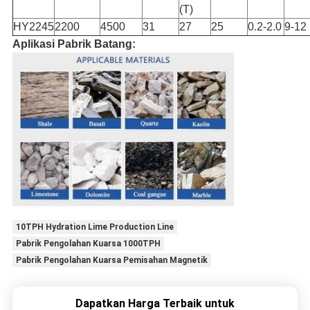
(T)
HY2245
2200
4500
31
27
25
0.2-2.0
9-12
Aplikasi Pabrik Batang:
10TPH Hydration Lime Production Line
Pabrik Pengolahan Kuarsa 1000TPH
Pabrik Pengolahan Kuarsa Pemisahan Magnetik
Dapatkan Harga Terbaik untuk