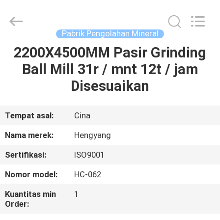
Zhengzhou
Hengyang
Industrial
Co.,
Ltd.
Pabrik Pengolahan Mineral
All
Rights
2200X4500MM Pasir Grinding
RUMAH
Reserved.
Ball Mill 31r / mnt 12t / jam
PRODUK
Disesuaikan
TENTANG
Tempat asal:
Cina
KAMI
Nama merek:
Hengyang
Sertifikasi:
ISO9001
TUR
Nomor model:
HC-062
PABRIK
Kuantitas min
1
Order:
KONTROL