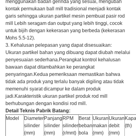
menggunakan badan gerinda yang sesuai, mengubah
kontak permukaan ball mill tradisional menjadi kontak
garis sehingga ukuran partikel mesin pembuat pasir rod
mill Lebih seragam dan output yang lebih tinggi, cocok
untuk bijih dengan kekerasan yang berbeda (kekerasan
Mohs 5.5-12).
3. Kehalusan pelepasan yang dapat disesuaikan:
Ukuran partikel bahan yang dibuang dapat diubah melalui
penyesuaian sederhana.Perangkat kontrol kehalusan
bawaan dapat ditambahkan ke perangkat
penyaringan.Kedua pemeriksaan memastikan bahwa
tidak ada produk yang terlalu banyak digiling atau tidak
memenuhi syarat dicampur ke dalam produk
jadi.Karakteristik ukuran partikel produk rod mill
berhubungan dengan kondisi rod mill.
Detail Teknis Pabrik Batang:
Model
Diameter
Panjang
RPM
Berat
Ukuran
Ukuran
Kapa
silinder
silinder
silinder
beban
makan
debit
(th)
(mm)
(mm)
(r/mnt)
bola
(mm)
(mm)