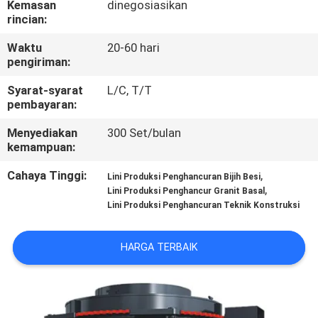
Kemasan
dinegosiasikan
KUALITAS
rincian:
Waktu
20-60 hari
HUBUNGI
pengiriman:
KAMI
Syarat-syarat
L/C, T/T
pembayaran:
BERITA
Menyediakan
300 Set/bulan
kemampuan:
KASUS
Cahaya Tinggi:
,
Lini Produksi Penghancuran Bijih Besi
,
Lini Produksi Penghancur Granit Basal
Lini Produksi Penghancuran Teknik Konstruksi
SITEMAP
HARGA TERBAIK
KEBIJAKAN
PRIVASI