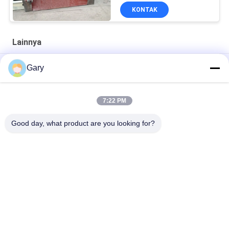
KONTAK
Lainnya
50CBM 2.8M Diameter 8.4M Panjang Tangki Tekanan Tinggi
Gary
20TPH 45% Granularity 0.35mm Dewatering Vibrating Screen
7:22 PM
23r / min 900 × 1800mm Jenis Horizontal 90% Alumina Liner
Ball Mill
Good day, what product are you looking for?
Bad Request
Semua
Mesin Penggilingan 
Daur Ulang Debu EAF
Bubuk Mikron
Jalur Pengolahan 
Pabrik Bola 
Metalurgi
Penggilingan