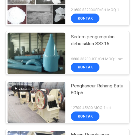
21600-88200USD/Set MOQ:1 set
KONTAK
Sistem pengumpulan
debu siklon SS316
6600-38200USD/Set MOQ:1 set
KONTAK
Penghancur Rahang Batu
60tph
12700-45600 MOQ:1 set
KONTAK
Mesin Penghancur