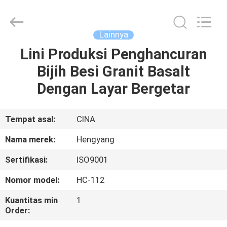
Zhengzhou
Hengyang
Industrial
Co.,
Ltd.
Lainnya
All
Rights
Lini Produksi Penghancuran
RUMAH
Reserved.
Bijih Besi Granit Basalt
PRODUK
Dengan Layar Bergetar
TENTANG
Tempat asal:
CINA
KAMI
Nama merek:
Hengyang
Sertifikasi:
ISO9001
TUR
Nomor model:
HC-112
PABRIK
Kuantitas min
1
Order:
KONTROL