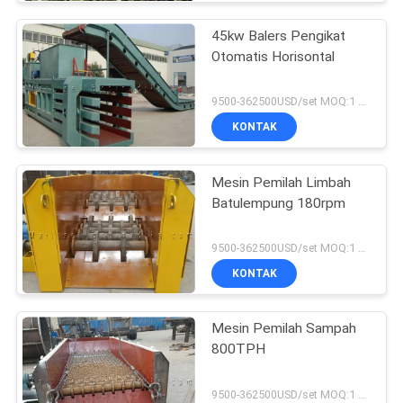
45kw Balers Pengikat
Otomatis Horisontal
9500-362500USD/set MOQ:1 set
KONTAK
Mesin Pemilah Limbah
Batulempung 180rpm
9500-362500USD/set MOQ:1 set
KONTAK
Mesin Pemilah Sampah
800TPH
9500-362500USD/set MOQ:1 set