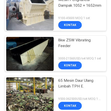
Dampak 1052 × 1652mm
9100-45600 MOQ:1 set
KONTAK
8kw ZSW Vibrating
Feeder
3000-21560USD/set MOQ:1 set
KONTAK
65 Mesin Daur Ulang
Limbah TPH E.
9500-362500USD/set MOQ:1 set
KONTAK