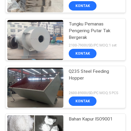
KONTAK
Tungku Pemanas
Pengering Putar Tak
Bergerak
2100-7900USD/PC MOQ:1 set
KONTAK
Q235 Steel Feeding
Hopper
2600-8900USD/PC MOQ:5 PCS
KONTAK
Bahan Kapur ISO9001