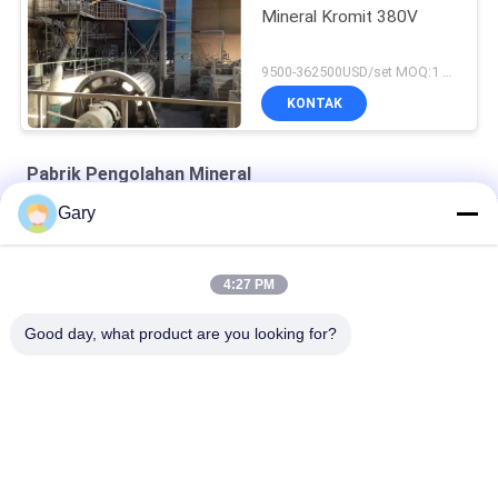
Mineral Kromit 380V
9500-362500USD/set MOQ:1 set
KONTAK
Pabrik Pengolahan Mineral
Gary
Keramik Struktural Zirconia
Peralatan Klasifikasi Klasifikasi-Superfine Turbin
4:27 PM
Mesin klasifikasi udara
Good day, what product are you looking for?
Bad Request
Semua
Mesin Penggilingan 
Daur Ulang Debu EAF
Bubuk Mikron