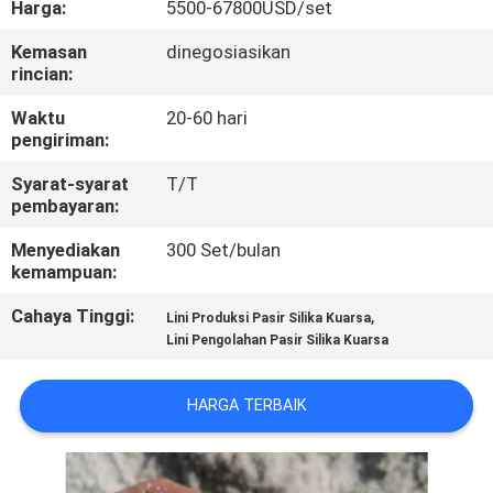
Harga:
5500-67800USD/set
KUALITAS
Kemasan
dinegosiasikan
rincian:
HUBUNGI
KAMI
Waktu
20-60 hari
pengiriman:
Syarat-syarat
T/T
BERITA
pembayaran:
Menyediakan
300 Set/bulan
KASUS
kemampuan:
Cahaya Tinggi:
,
Lini Produksi Pasir Silika Kuarsa
SITEMAP
Lini Pengolahan Pasir Silika Kuarsa
KEBIJAKAN
HARGA TERBAIK
PRIVASI