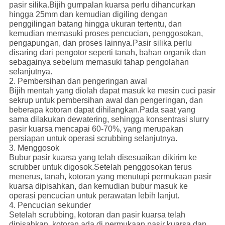
pasir silika.Bijih gumpalan kuarsa perlu dihancurkan
hingga 25mm dan kemudian digiling dengan
penggilingan batang hingga ukuran tertentu, dan
kemudian memasuki proses pencucian, penggosokan,
pengapungan, dan proses lainnya.Pasir silika perlu
disaring dari pengotor seperti tanah, bahan organik dan
sebagainya sebelum memasuki tahap pengolahan
selanjutnya.
2. Pembersihan dan pengeringan awal
Bijih mentah yang diolah dapat masuk ke mesin cuci pasir
sekrup untuk pembersihan awal dan pengeringan, dan
beberapa kotoran dapat dihilangkan.Pada saat yang
sama dilakukan dewatering, sehingga konsentrasi slurry
pasir kuarsa mencapai 60-70%, yang merupakan
persiapan untuk operasi scrubbing selanjutnya.
3. Menggosok
Bubur pasir kuarsa yang telah disesuaikan dikirim ke
scrubber untuk digosok.Setelah penggosokan terus
menerus, tanah, kotoran yang menutupi permukaan pasir
kuarsa dipisahkan, dan kemudian bubur masuk ke
operasi pencucian untuk perawatan lebih lanjut.
4. Pencucian sekunder
Setelah scrubbing, kotoran dan pasir kuarsa telah
dipisahkan, kotoran ada di permukaan pasir kuarsa dan