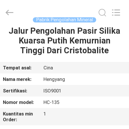
Zhengzhou
Hengyang
Industrial
Co.,
Ltd.
Pabrik Pengolahan Mineral
All
Rights
Jalur Pengolahan Pasir Silika
RUMAH
Reserved.
Kuarsa Putih Kemurnian
PRODUK
Tinggi Dari Cristobalite
TENTANG
Tempat asal:
Cina
KAMI
Nama merek:
Hengyang
Sertifikasi:
ISO9001
TUR
Nomor model:
HC-135
PABRIK
Kuantitas min
1
Order:
KONTROL