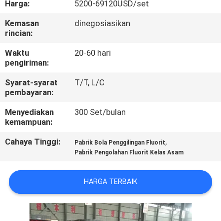
Harga:
5200-69120USD/set
KUALITAS
Kemasan
dinegosiasikan
rincian:
HUBUNGI
KAMI
Waktu
20-60 hari
pengiriman:
Syarat-syarat
T/T, L/C
BERITA
pembayaran:
Menyediakan
300 Set/bulan
KASUS
kemampuan:
Cahaya Tinggi:
,
Pabrik Bola Penggilingan Fluorit
SITEMAP
Pabrik Pengolahan Fluorit Kelas Asam
KEBIJAKAN
HARGA TERBAIK
PRIVASI