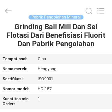
Zhengzhou
Hengyang
Industrial
Co.,
Ltd.
Pabrik Pengolahan Mineral
All
Rights
Grinding Ball Mill Dan Sel
RUMAH
Reserved.
Flotasi Dari Benefisiasi Fluorit
PRODUK
Dan Pabrik Pengolahan
TENTANG
Tempat asal:
Cina
KAMI
Nama merek:
Hengyang
Sertifikasi:
ISO9001
TUR
Nomor model:
HC-157
PABRIK
Kuantitas min
1
Order:
KONTROL