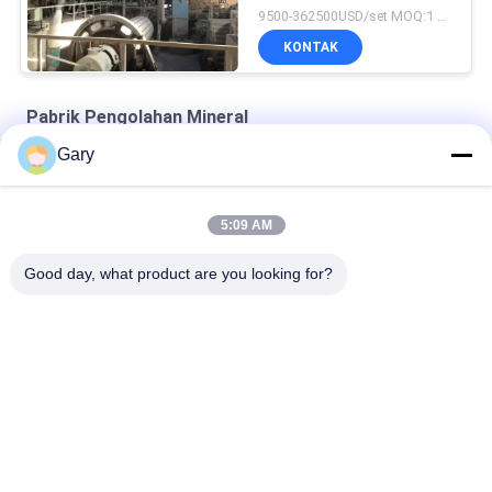
9500-362500USD/set MOQ:1 set
KONTAK
Pabrik Pengolahan Mineral
Gary
Keramik Struktural Zirconia
Peralatan Klasifikasi Klasifikasi-Superfine Turbin
5:09 AM
Mesin klasifikasi udara
Good day, what product are you looking for?
Bad Request
Semua
Mesin Penggilingan 
Daur Ulang Debu EAF
Bubuk Mikron
Jalur Pengolahan 
Pabrik Bola 
Metalurgi
Penggilingan