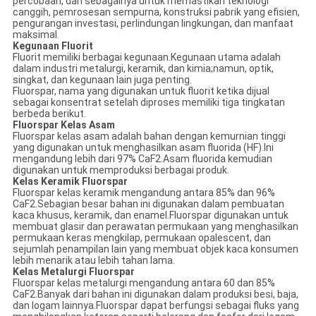
percobaan, dan sebagainya untuk memastikan teknologi
canggih, pemrosesan sempurna, konstruksi pabrik yang efisien,
pengurangan investasi, perlindungan lingkungan, dan manfaat
maksimal.
Kegunaan Fluorit
Fluorit memiliki berbagai kegunaan.Kegunaan utama adalah
dalam industri metalurgi, keramik, dan kimia;namun, optik,
singkat, dan kegunaan lain juga penting.
Fluorspar, nama yang digunakan untuk fluorit ketika dijual
sebagai konsentrat setelah diproses memiliki tiga tingkatan
berbeda berikut.
Fluorspar Kelas Asam
Fluorspar kelas asam adalah bahan dengan kemurnian tinggi
yang digunakan untuk menghasilkan asam fluorida (HF).Ini
mengandung lebih dari 97% CaF2.Asam fluorida kemudian
digunakan untuk memproduksi berbagai produk.
Kelas Keramik Fluorspar
Fluorspar kelas keramik mengandung antara 85% dan 96%
CaF2.Sebagian besar bahan ini digunakan dalam pembuatan
kaca khusus, keramik, dan enamel.Fluorspar digunakan untuk
membuat glasir dan perawatan permukaan yang menghasilkan
permukaan keras mengkilap, permukaan opalescent, dan
sejumlah penampilan lain yang membuat objek kaca konsumen
lebih menarik atau lebih tahan lama.
Kelas Metalurgi Fluorspar
Fluorspar kelas metalurgi mengandung antara 60 dan 85%
CaF2.Banyak dari bahan ini digunakan dalam produksi besi, baja,
dan logam lainnya.Fluorspar dapat berfungsi sebagai fluks yang