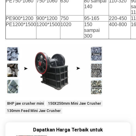
PE750*1060
750*1060
630
80 sampai
110-320
9
140
s
1
PE900*1200
900*1200
750
95-165
220-450
11
PE1200*1500
1200*1500
1020
150
400-800
16
sampai
300
8HP jaw crusher mini
150X250mm Mini Jaw Crusher
130mm Feed Mini Jaw Crusher
Dapatkan Harga Terbaik untuk