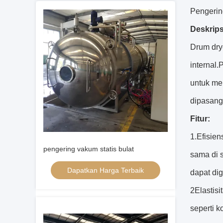
Pengerin
Deskrips
Drum dry
internal.
untuk me
dipasang 
Fitur:
1.Efisien
pengering vakum statis bulat
sama di 
Dapatkan Harga Terbaik
dapat di
2Elastisi
seperti k