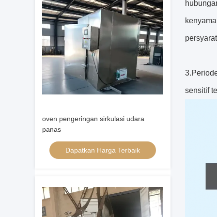
hubungan
kenyaman
persyara
3.Period
sensitif
oven pengeringan sirkulasi udara
panas
Dapatkan Harga Terbaik