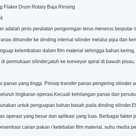
g Flaker Drum Rotary Baja Rinsing
i:
er adalah jenis peralatan pengeringan terus menerus berputa
Panas ditransfer ke dinding internal silinder melalui pipa dan k
nguap kelembaban dalam film material sehingga bahan kering. 
di permukaan silinder,jatuh ke konveyor spiral di bawah pisau
si panas yang tinggi. Prinsip transfer panas pengering silinder
seluruh lingkaran operasi.Kecuali kehilangan panas dari penut
gunakan untuk penguapan bahan basah pada dinding silinder.E
tas operasi yang besar dan aplikasi yang luas. Berbagai faktor
onsentrasi cairan pakan / ketebalan film material, suhu media p