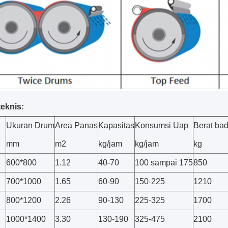
teknis:
Ukuran Drum
Area Panas
Kapasitas
Konsumsi Uap
Berat ba
mm
m2
kg/jam
kg/jam
kg
600*800
1.12
40-70
100 sampai 175
850
700*1000
1.65
60-90
150-225
1210
800*1200
2.26
90-130
225-325
1700
1000*1400
3.30
130-190
325-475
2100