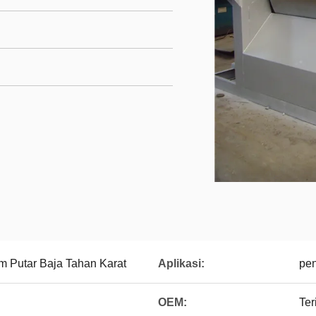
m Putar Baja Tahan Karat
Aplikasi:
pen
OEM:
Ter