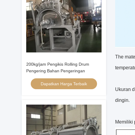
The mater
200kg/jam Pengikis Rolling Drum
temperatu
Pengering Bahan Pengeringan
Dapatkan Harga Terbaik
Ukuran d
dingin.
Memiliki