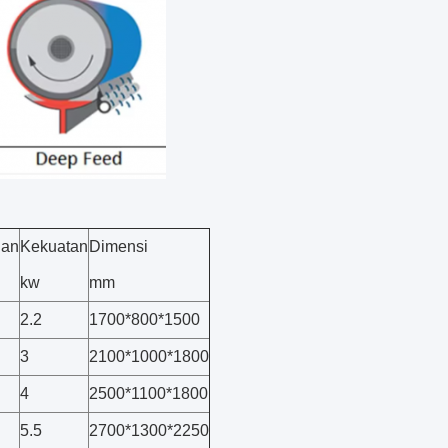
dan
Kekuatan
Dimensi
kw
mm
2.2
1700*800*1500
3
2100*1000*1800
4
2500*1100*1800
5.5
2700*1300*2250