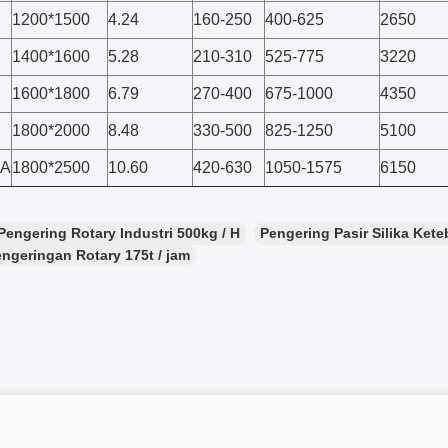
1200*1500
4.24
160-250
400-625
2650
1400*1600
5.28
210-310
525-775
3220
1600*1800
6.79
270-400
675-1000
4350
1800*2000
8.48
330-500
825-1250
5100
0A
1800*2500
10.60
420-630
1050-1575
6150
Pengering Rotary Industri 500kg / H
Pengering Pasir Silika Ket
ngeringan Rotary 175t / jam